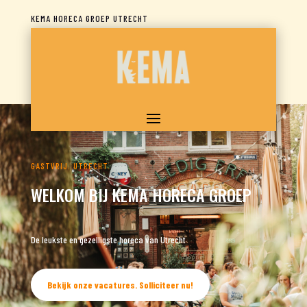
KEMA HORECA GROEP UTRECHT
GASTVRIJ. UTRECHT.
WELKOM BIJ KEMA HORECA GROEP
De leukste en gezelligste horeca van Utrecht
Bekijk onze vacatures. Solliciteer nu!