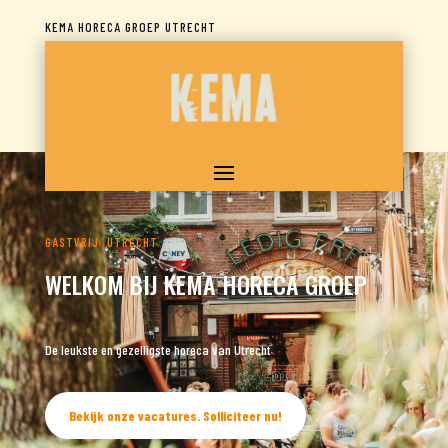
KEMA HORECA GROEP UTRECHT
GASTVRIJ. UTRECHT.
WELKOM BIJ KEMA HORECA GROEP
De leukste en gezelligste horeca van Utrecht
Bekijk onze vacatures. Solliciteer nu!